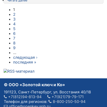
Читать далее
1
2
3
4
5
6
7
8
9
…
следующая ›
последняя »
© OOO «Золотой ключ и Ко»
191123, Санкт-Петербург, ул. Восстания 40/18
+7(812)94-813-94
+7(921)79-79-171
Телефон для регионов:
8-800-250-50-94
office@openkey.spb.ru