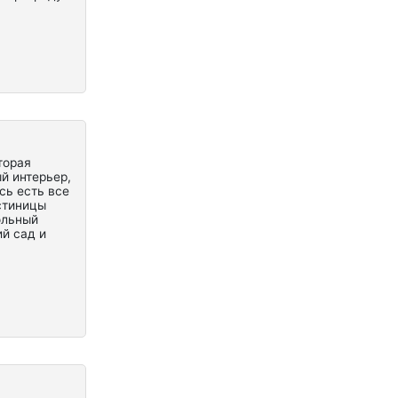
торая
й интерьер,
сь есть все
стиницы
ольный
ий сад и