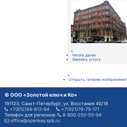
»
Читать далее
Заказать услугу
»
Открыть галерею изображений
© OOO «Золотой ключ и Ко»
191123, Санкт-Петербург, ул. Восстания 40/18
+7(812)94-813-94
+7(921)79-79-171
Телефон для регионов:
8-800-250-50-94
office@openkey.spb.ru