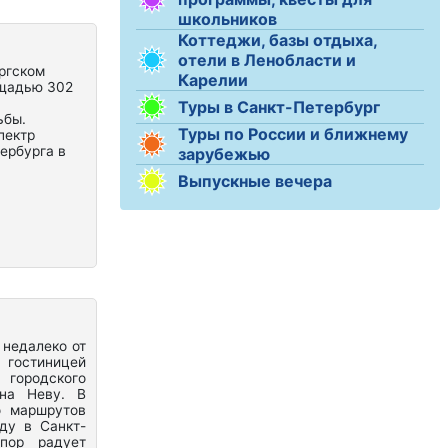
школьников
Коттеджи, базы отдыха,
отели в Ленобласти и
ргском
Карелии
ощадью 302
Туры в Санкт-Петербург
ьбы.
Туры по России и ближнему
пектр
ербурга в
зарубежью
Выпускные вечера
 недалеко от
 гостиницей
 городского
 на Неву. В
о маршрутов
ду в Санкт-
пор радует