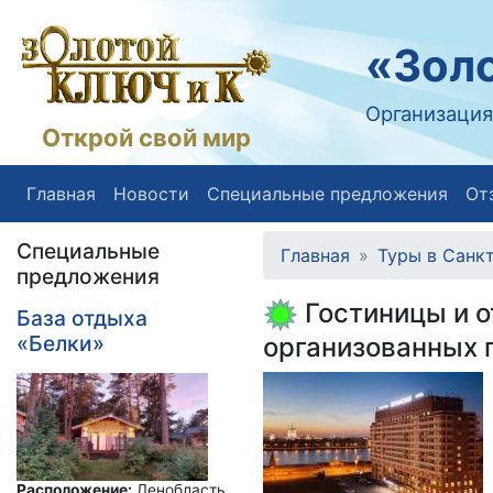
«Золо
Организация
Открой свой мир
Главная
Новости
Специальные предложения
От
Специальные
Главная
Туры в Санк
предложения
Гостиницы и о
База отдыха
«Белки»
организованных 
Расположение:
Ленобласть,