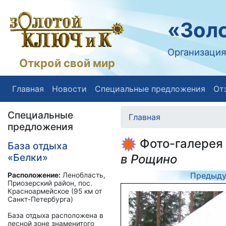
«Золо
Организация
Открой свой мир
Главная
Новости
Специальные предложения
От
Специальные
Главная
предложения
Фото-галерея
База отдыха
«Белки»
в Рощино
Предыд
Расположение:
Ленобласть,
Приозерский район, пос.
Красноармейское (95 км от
Санкт-Петербурга)
База отдыха расположена в
лесной зоне знаменитого