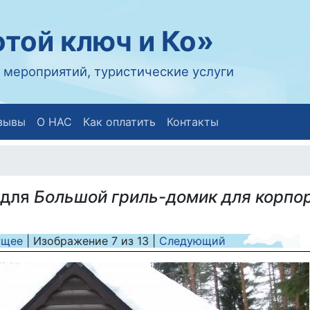
той ключ и Ко»
 мероприятий, туристические услуги
зывы
О НАС
Как оплатить
Контакты
 для
Большой гриль-домик для корпо
ущее
| Изображение
7
из
13
|
Следующий