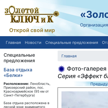
«Золо
Организация
Открой свой мир
Главная
Новости
Специальные предложения
От
Специальные
Главная
предложения
Фото-галерея
База отдыха
«Белки»
Серия «Эффект б
Предыду
Расположение:
Ленобласть,
Приозерский район, пос.
Красноармейское (95 км от
Санкт-Петербурга)
База отдыха расположена в
лесной зоне знаменитого