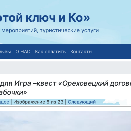
той ключ и Ко»
 мероприятий, туристические услуги
зывы
О НАС
Как оплатить
Контакты
 для
Игра –квест «Ореховецкий догов
абочки»
щее
| Изображение
6
из
23
|
Следующий