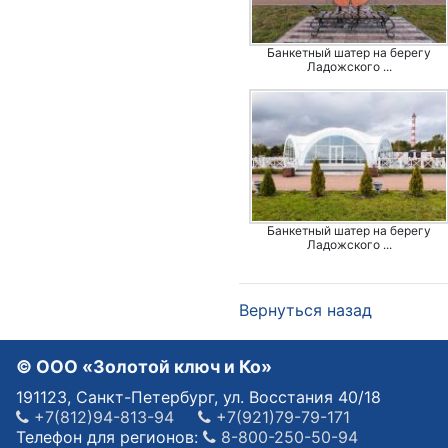
Банкетный шатер на берегу
Ладожского ...
Банкетный шатер на берегу
Ладожского ...
Вернуться назад
© OOO «Золотой ключ и Ко»
191123, Санкт-Петербург, ул. Восстания 40/18
+7(812)94-813-94
+7(921)79-79-171
Телефон для регионов:
8-800-250-50-94