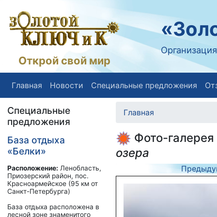
«Золо
Организация
Открой свой мир
Главная
Новости
Специальные предложения
От
Специальные
Главная
предложения
Фото-галерея
База отдыха
«Белки»
озера
Предыду
Расположение:
Ленобласть,
Приозерский район, пос.
Красноармейское (95 км от
Санкт-Петербурга)
База отдыха расположена в
лесной зоне знаменитого