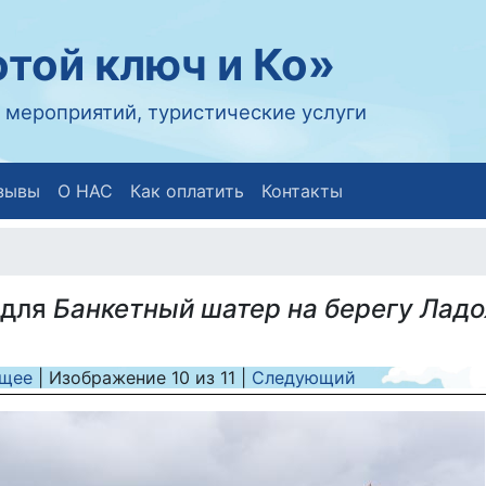
той ключ и Ко»
 мероприятий, туристические услуги
зывы
О НАС
Как оплатить
Контакты
 для
Банкетный шатер на берегу Лад
щее
| Изображение
10
из
11
|
Следующий