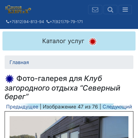
+7(812)94-813-94
+7(921)79-79-171
Каталог услуг
Главная
Фото-галерея для
Клуб
загородного отдыха “Северный
берег”
Предыдущее
| Изображение
47
из
76
|
Следующий