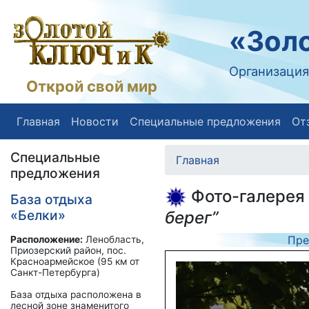
«Золо
Организация
Открой свой мир
Главная
Новости
Специальные предложения
От
Специальные
Главная
предложения
Фото-галерея
База отдыха
«Белки»
берег”
Пре
Расположение:
Ленобласть,
Приозерский район, пос.
Красноармейское (95 км от
Санкт-Петербурга)
База отдыха расположена в
лесной зоне знаменитого