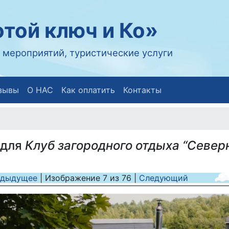
той ключ и Ко»
 мероприятий, туристические услуги
зывы
О НАС
Как оплатить
Контакты
 для
Клуб загородного отдыха “Севе
дыдущее
| Изображение
7
из
76
|
Следующий